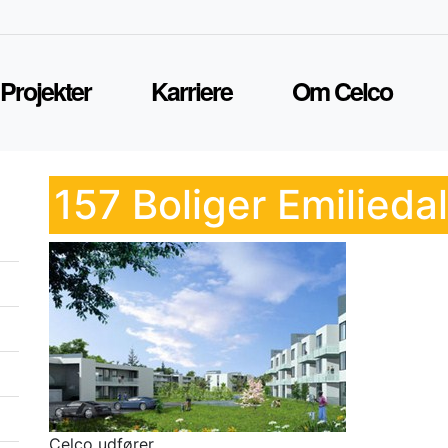
Projekter
Karriere
Om Celco
157 Boliger Emilieda
Celco udfører