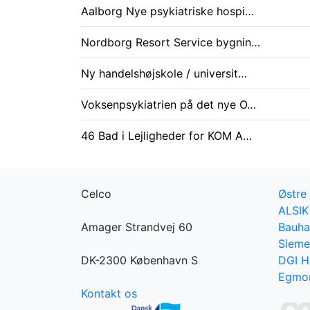
Aalborg Nye psykiatriske hospi…
Nordborg Resort Service bygnin…
Ny handelshøjskole / universit…
Voksenpsykiatrien på det nye O…
46 Bad i Lejligheder for KOM A…
Celco
Østre
ALSIK
Amager Strandvej 60
Bauha
Sieme
DK-2300 København S
DGI H
Egmon
Kontakt os